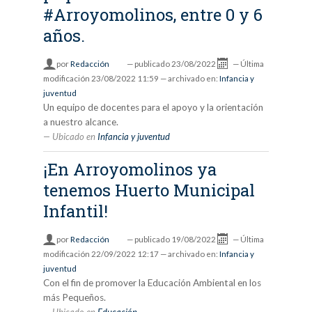
#Arroyomolinos, entre 0 y 6
años.
por
Redacción
—
publicado
23/08/2022
—
Última
modificación
23/08/2022 11:59
— archivado en:
Infancia y
juventud
Un equipo de docentes para el apoyo y la orientación
a nuestro alcance.
Ubicado en
Infancia y juventud
¡En Arroyomolinos ya
tenemos Huerto Municipal
Infantil!
por
Redacción
—
publicado
19/08/2022
—
Última
modificación
22/09/2022 12:17
— archivado en:
Infancia y
juventud
Con el fin de promover la Educación Ambiental en los
más Pequeños.