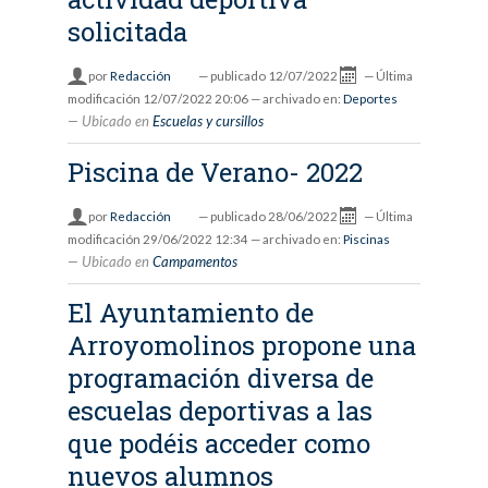
solicitada
por
Redacción
—
publicado
12/07/2022
—
Última
modificación
12/07/2022 20:06
— archivado en:
Deportes
Ubicado en
Escuelas y cursillos
Piscina de Verano- 2022
por
Redacción
—
publicado
28/06/2022
—
Última
modificación
29/06/2022 12:34
— archivado en:
Piscinas
Ubicado en
Campamentos
El Ayuntamiento de
Arroyomolinos propone una
programación diversa de
escuelas deportivas a las
que podéis acceder como
nuevos alumnos