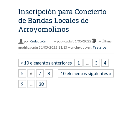
Inscripción para Concierto
de Bandas Locales de
Arroyomolinos
por
Redacción
—
publicado
31/05/2022
—
Última
modificación
31/05/2022 11:15
— archivado en:
Festejos
« 10 elementos anteriores
1
...
3
4
5
6
7
8
10 elementos siguientes »
9
...
38