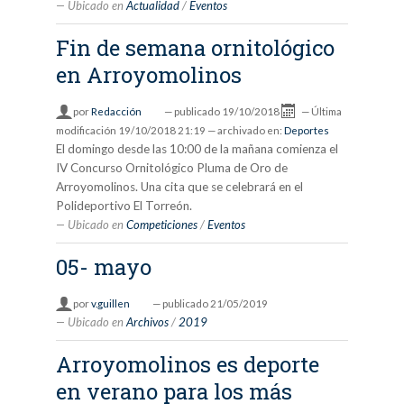
Ubicado en
Actualidad
/
Eventos
Fin de semana ornitológico
en Arroyomolinos
por
Redacción
—
publicado
19/10/2018
—
Última
modificación
19/10/2018 21:19
— archivado en:
Deportes
El domingo desde las 10:00 de la mañana comienza el
IV Concurso Ornitológico Pluma de Oro de
Arroyomolinos. Una cita que se celebrará en el
Polideportivo El Torreón.
Ubicado en
Competiciones
/
Eventos
05- mayo
por
v.guillen
—
publicado
21/05/2019
Ubicado en
Archivos
/
2019
Arroyomolinos es deporte
en verano para los más