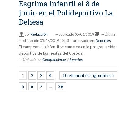
Esgrima infantil el 8 de
junio en el Polideportivo La
Dehesa
por
Redacción
—
publicado
05/06/2019
—
Última
modificación
05/06/2019 12:15
— archivado en:
Deportes
El campeonato infantil se enmarca en la programación
deportiva de las Fiestas del Corpus.
Ubicado en
Competiciones
/
Eventos
1
2
3
4
10 elementos siguientes »
5
6
7
...
38