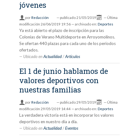
jóvenes
por
Redacción
—
publicado
21/05/2019
—
Última
modificación
26/06/2019 19:56
— archivado en:
Deportes
Ya está abierto el plazo de inscripción para las
Colonias de Verano Multideporte en Arroyomolinos.
Se ofertan 440 plazas para cada uno de los periodos
ofertados.
Ubicado en
Actualidad
/
Artículos
El 1 de junio hablamos de
valores deportivos con
nuestras familias
por
Redacción
—
publicado
29/05/2019
—
Última
modificación
29/05/2019 14:44
— archivado en:
Deportes
La verdadera victoria está en incorporar los valores
deportivos en nuestro día a día.
Ubicado en
Actualidad
/
Eventos