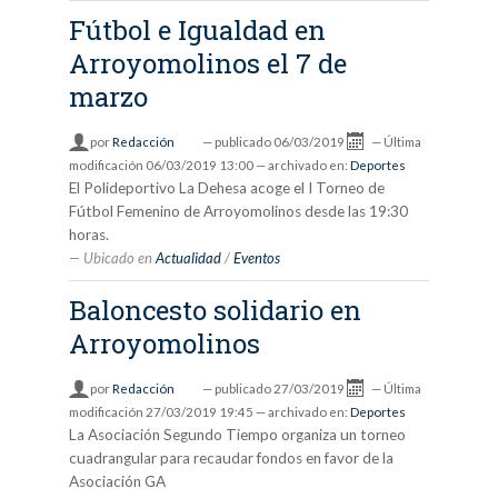
Fútbol e Igualdad en
Arroyomolinos el 7 de
marzo
por
Redacción
—
publicado
06/03/2019
—
Última
modificación
06/03/2019 13:00
— archivado en:
Deportes
El Polideportivo La Dehesa acoge el I Torneo de
Fútbol Femenino de Arroyomolinos desde las 19:30
horas.
Ubicado en
Actualidad
/
Eventos
Baloncesto solidario en
Arroyomolinos
por
Redacción
—
publicado
27/03/2019
—
Última
modificación
27/03/2019 19:45
— archivado en:
Deportes
La Asociación Segundo Tiempo organiza un torneo
cuadrangular para recaudar fondos en favor de la
Asociación GA