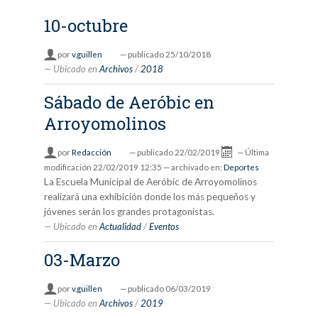
10-octubre
por
v.guillen
—
publicado
25/10/2018
Ubicado en
Archivos
/
2018
Sábado de Aeróbic en
Arroyomolinos
por
Redacción
—
publicado
22/02/2019
—
Última
modificación
22/02/2019 12:35
— archivado en:
Deportes
La Escuela Municipal de Aeróbic de Arroyomolinos
realizará una exhibición donde los más pequeños y
jóvenes serán los grandes protagonistas.
Ubicado en
Actualidad
/
Eventos
03-Marzo
por
v.guillen
—
publicado
06/03/2019
Ubicado en
Archivos
/
2019