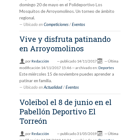
domingo 20 de mayo en el Polideportivo Los
Mosquitos de Arroyomolinos. Un torneo de ámbito
regional.
Ubicado en
Competiciones
/
Eventos
Vive y disfruta patinando
en Arroyomolinos
por
Redacción
—
publicado
14/11/2017
—
Última
modificación
14/11/2017 15:46
— archivado en:
Deportes
Este miércoles 15 de noviembre puedes aprender a
patinar en familia.
Ubicado en
Actualidad
/
Eventos
Voleibol el 8 de junio en el
Pabellón Deportivo El
Torreón
por
Redacción
—
publicado
31/05/2019
—
Última