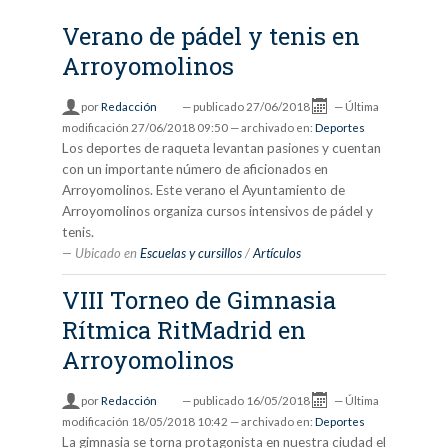
Verano de pádel y tenis en
Arroyomolinos
por
Redacción
—
publicado
27/06/2018
—
Última
modificación
27/06/2018 09:50
— archivado en:
Deportes
Los deportes de raqueta levantan pasiones y cuentan
con un importante número de aficionados en
Arroyomolinos. Este verano el Ayuntamiento de
Arroyomolinos organiza cursos intensivos de pádel y
tenis.
Ubicado en
Escuelas y cursillos
/
Artículos
VIII Torneo de Gimnasia
Rítmica RitMadrid en
Arroyomolinos
por
Redacción
—
publicado
16/05/2018
—
Última
modificación
18/05/2018 10:42
— archivado en:
Deportes
La gimnasia se torna protagonista en nuestra ciudad el