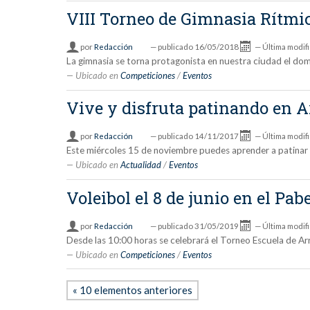
VIII Torneo de Gimnasia Rítmi
por
Redacción
—
publicado
16/05/2018
—
Última modif
La gimnasia se torna protagonista en nuestra ciudad el do
Ubicado en
Competiciones
/
Eventos
Vive y disfruta patinando en 
por
Redacción
—
publicado
14/11/2017
—
Última modif
Este miércoles 15 de noviembre puedes aprender a patinar e
Ubicado en
Actualidad
/
Eventos
Voleibol el 8 de junio en el Pa
por
Redacción
—
publicado
31/05/2019
—
Última modif
Desde las 10:00 horas se celebrará el Torneo Escuela de Ar
Ubicado en
Competiciones
/
Eventos
« 10 elementos anteriores