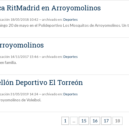
ca RitMadrid en Arroyomolinos
icación
18/05/2018 10:42
— archivado en:
Deportes
mingo 20 de mayo en el Polideportivo Los Mosquitos de Arroyomolinos. Un t
Arroyomolinos
icación
14/11/2017 15:46
— archivado en:
Deportes
n familia.
bellón Deportivo El Torreón
icación
31/05/2019 14:24
— archivado en:
Deportes
royomolinos de Voleibol.
1
...
15
16
17
18