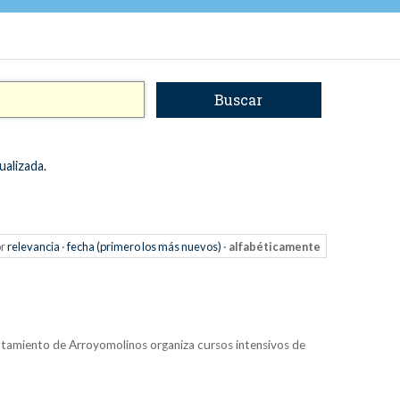
ualizada.
r
relevancia
·
fecha (primero los más nuevos)
·
alfabéticamente
ntamiento de Arroyomolinos organiza cursos intensivos de