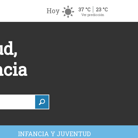
Hoy
37 °C
23 °C
Ver predicción
d,
ncia
INFANCIA Y JUVENTUD