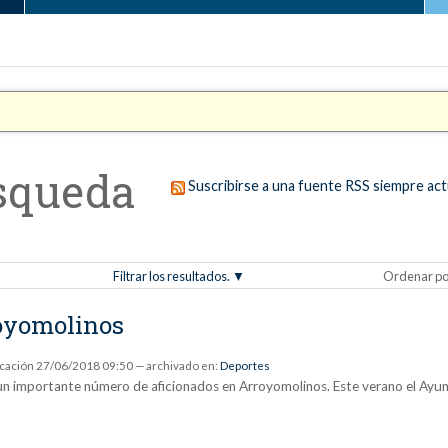
squeda
Suscribirse a una fuente RSS siempre act
Filtrar los resultados.
Ordenar po
royomolinos
icación
27/06/2018 09:50
— archivado en:
Deportes
un importante número de aficionados en Arroyomolinos. Este verano el Ayu