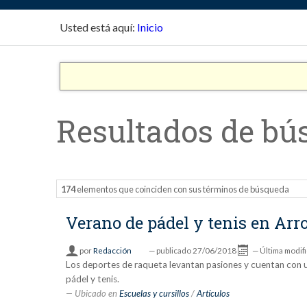
Usted está aquí:
Inicio
Resultados de bú
174
elementos que coinciden con sus términos de búsqueda
Verano de pádel y tenis en Ar
por
Redacción
—
publicado
27/06/2018
—
Última modif
Los deportes de raqueta levantan pasiones y cuentan con 
pádel y tenis.
Ubicado en
Escuelas y cursillos
/
Artículos