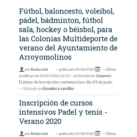
Fútbol, baloncesto, voleibol,
pádel, bádminton, fútbol
sala, hockey o béisbol, para
las Colonias Multideporte de
verano del Ayuntamiento de
Arroyomolinos
por
Redacción
—
publicado
24/06/2020
—
Última
modificación
01/07/2020 12:29
— archivado en:
Deportes
El plazo de inscripción comienza hoy, día 24 de junio
Ubicado en
Escuelas y cursillos
Inscripción de cursos
intensivos Padel y tenis -
Verano 2020
por
Redacción
—
publicado
29/06/2020
—
Última