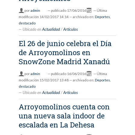
por
admin
—
publicado
17/06/2016
—
Última
modificación
14/02/2017 14:14
— archivado en:
Deportes
,
destacado
Ubicado en
Actualidad
/
Artículos
El 26 de junio celebra el Día
de Arroyomolinos en
SnowZone Madrid Xanadú
por
admin
—
publicado
16/06/2016
—
Última
modificación
15/02/2017 13:48
— archivado en:
Deportes
,
destacado
Ubicado en
Actualidad
/
Artículos
Arroyomolinos cuenta con
una nueva sala indoor de
escalada en La Dehesa