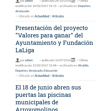
por
admin
—
publicado
24/10/2016
—
Última
modificación
14/02/2017 14:15
— archivado en:
Deportes
,
destacado
Ubicado en
Actualidad
/
Artículos
Presentación del proyecto
"Valores para ganar" del
Ayuntamiento y Fundación
LaLiga
por
admin
—
publicado
12/07/2016
—
Última
modificación
15/02/2017 13:48
— archivado en:
Alcaldía
,
Deportes
,
destacado
,
Educación
Ubicado en
Actualidad
/
Artículos
El 18 de junio abren sus
puertas las piscinas
municipales de
Arroyomolinos