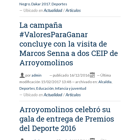
Negro
,
Dakar 2017
,
Deportes
Ubicado en
Actualidad
/
Artículos
La campaña
#ValoresParaGanar
concluye con la visita de
Marcos Senna a dos CEIP de
Arroyomolinos
por
admin
—
publicado
16/12/2016
—
Última
modificación
15/02/2017 13:48
— archivado en:
Alcaldía
,
Deportes
,
Educación
,
Infancia y juventud
Ubicado en
Actualidad
/
Artículos
Arroyomolinos celebró su
gala de entrega de Premios
del Deporte 2016