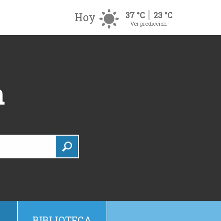
Hoy
37 °C
23 °C
Ver predicción
h
BIBLIOTECA