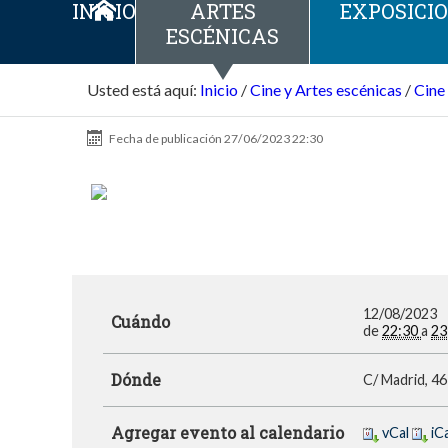
INICIO
ARTES
EXPOSICI
ESCÉNICAS
Usted está aquí:
Inicio
/
Cine y Artes escénicas
/
Cine
Fecha de publicación
27/06/2023 22:30
12/08/2023
Cuándo
de
22:30
a
23
Dónde
C/ Madrid, 4
Agregar evento al calendario
vCal
iC