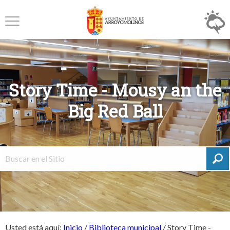
Story Time - Mousy an the
Big Red Ball
Usted está aquí:
Inicio
/
Biblioteca municipal
/
Story Time -