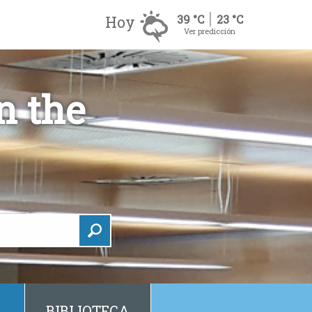
Hoy
39 °C
23 °C
Ver predicción
n the
BIBLIOTECA