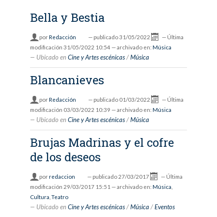
Bella y Bestia
por
Redacción
—
publicado
31/05/2022
—
Última
modificación
31/05/2022 10:54
— archivado en:
Música
Ubicado en
Cine y Artes escénicas
/
Música
Blancanieves
por
Redacción
—
publicado
01/03/2022
—
Última
modificación
03/03/2022 10:39
— archivado en:
Música
Ubicado en
Cine y Artes escénicas
/
Música
Brujas Madrinas y el cofre
de los deseos
por
redaccion
—
publicado
27/03/2017
—
Última
modificación
29/03/2017 15:51
— archivado en:
Música
,
Cultura
,
Teatro
Ubicado en
Cine y Artes escénicas
/
Música
/
Eventos