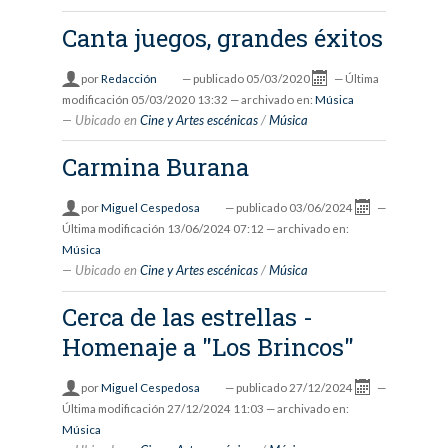
Canta juegos, grandes éxitos
por
Redacción
—
publicado
05/03/2020
—
Última
modificación
05/03/2020 13:32
— archivado en:
Música
Ubicado en
Cine y Artes escénicas
/
Música
Carmina Burana
por
Miguel Cespedosa
—
publicado
03/06/2024
—
Última modificación
13/06/2024 07:12
— archivado en:
Música
Ubicado en
Cine y Artes escénicas
/
Música
Cerca de las estrellas -
Homenaje a "Los Brincos"
por
Miguel Cespedosa
—
publicado
27/12/2024
—
Última modificación
27/12/2024 11:03
— archivado en:
Música