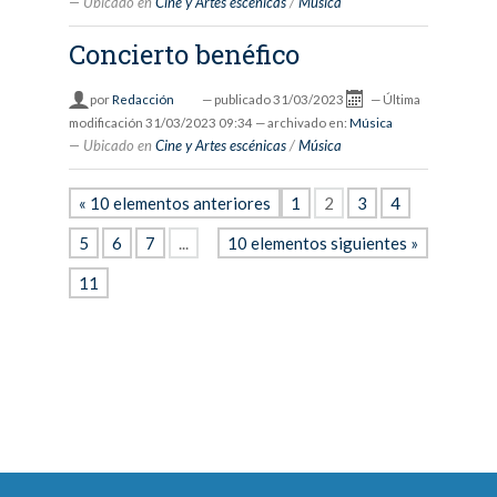
Ubicado en
Cine y Artes escénicas
/
Música
Concierto benéfico
por
Redacción
—
publicado
31/03/2023
—
Última
modificación
31/03/2023 09:34
— archivado en:
Música
Ubicado en
Cine y Artes escénicas
/
Música
« 10 elementos anteriores
1
2
3
4
5
6
7
...
10 elementos siguientes »
11