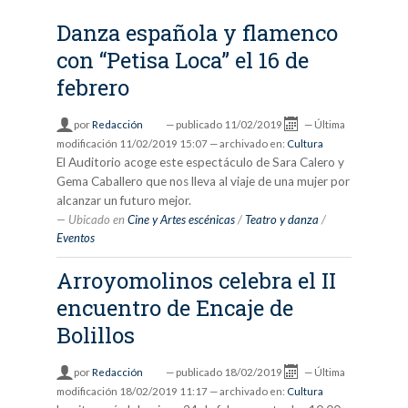
Danza española y flamenco
con “Petisa Loca” el 16 de
febrero
por
Redacción
—
publicado
11/02/2019
—
Última
modificación
11/02/2019 15:07
— archivado en:
Cultura
El Auditorio acoge este espectáculo de Sara Calero y
Gema Caballero que nos lleva al viaje de una mujer por
alcanzar un futuro mejor.
Ubicado en
Cine y Artes escénicas
/
Teatro y danza
/
Eventos
Arroyomolinos celebra el II
encuentro de Encaje de
Bolillos
por
Redacción
—
publicado
18/02/2019
—
Última
modificación
18/02/2019 11:17
— archivado en:
Cultura