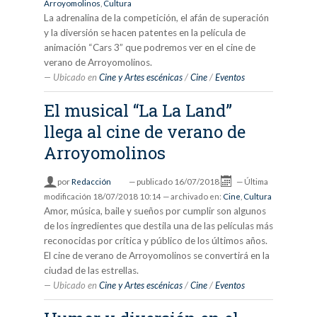
Arroyomolinos
,
Cultura
La adrenalina de la competición, el afán de superación
y la diversión se hacen patentes en la película de
animación “Cars 3” que podremos ver en el cine de
verano de Arroyomolinos.
Ubicado en
Cine y Artes escénicas
/
Cine
/
Eventos
El musical “La La Land”
llega al cine de verano de
Arroyomolinos
por
Redacción
—
publicado
16/07/2018
—
Última
modificación
18/07/2018 10:14
— archivado en:
Cine
,
Cultura
Amor, música, baile y sueños por cumplir son algunos
de los ingredientes que destila una de las películas más
reconocidas por crítica y público de los últimos años.
El cine de verano de Arroyomolinos se convertirá en la
ciudad de las estrellas.
Ubicado en
Cine y Artes escénicas
/
Cine
/
Eventos