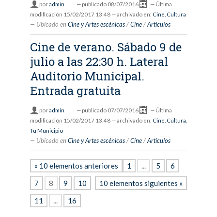
por
admin
—
publicado
08/07/2016
—
Última
modificación
15/02/2017 13:48
— archivado en:
Cine
,
Cultura
Ubicado en
Cine y Artes escénicas
/
Cine
/
Artículos
Cine de verano. Sábado 9 de
julio a las 22:30 h. Lateral
Auditorio Municipal.
Entrada gratuita
por
admin
—
publicado
07/07/2016
—
Última
modificación
15/02/2017 13:48
— archivado en:
Cine
,
Cultura
,
Tu Municipio
Ubicado en
Cine y Artes escénicas
/
Cine
/
Artículos
« 10 elementos anteriores
1
...
5
6
7
8
9
10
10 elementos siguientes »
11
...
16