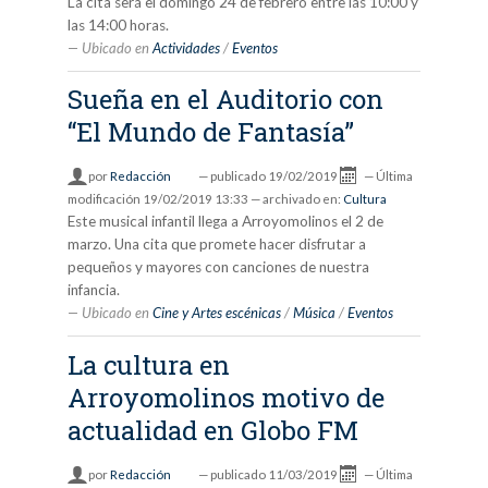
La cita será el domingo 24 de febrero entre las 10:00 y
las 14:00 horas.
Ubicado en
Actividades
/
Eventos
Sueña en el Auditorio con
“El Mundo de Fantasía”
por
Redacción
—
publicado
19/02/2019
—
Última
modificación
19/02/2019 13:33
— archivado en:
Cultura
Este musical infantil llega a Arroyomolinos el 2 de
marzo. Una cita que promete hacer disfrutar a
pequeños y mayores con canciones de nuestra
infancia.
Ubicado en
Cine y Artes escénicas
/
Música
/
Eventos
La cultura en
Arroyomolinos motivo de
actualidad en Globo FM
por
Redacción
—
publicado
11/03/2019
—
Última