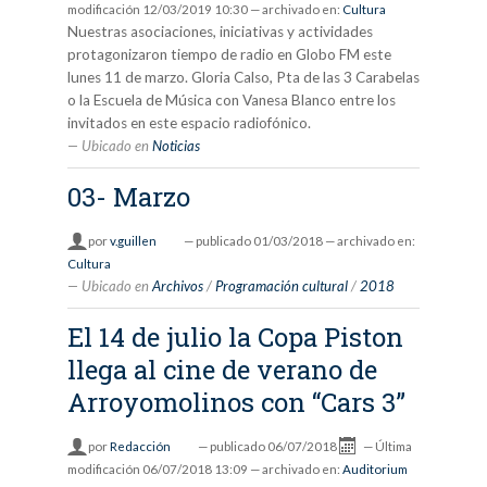
modificación
12/03/2019 10:30
— archivado en:
Cultura
Nuestras asociaciones, iniciativas y actividades
protagonizaron tiempo de radio en Globo FM este
lunes 11 de marzo. Gloria Calso, Pta de las 3 Carabelas
o la Escuela de Música con Vanesa Blanco entre los
invitados en este espacio radiofónico.
Ubicado en
Noticias
03- Marzo
por
v.guillen
—
publicado
01/03/2018
— archivado en:
Cultura
Ubicado en
Archivos
/
Programación cultural
/
2018
El 14 de julio la Copa Piston
llega al cine de verano de
Arroyomolinos con “Cars 3”
por
Redacción
—
publicado
06/07/2018
—
Última
modificación
06/07/2018 13:09
— archivado en:
Auditorium