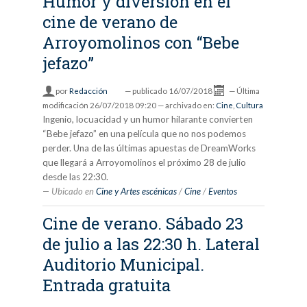
Humor y diversión en el
cine de verano de
Arroyomolinos con “Bebe
jefazo”
por
Redacción
—
publicado
16/07/2018
—
Última
modificación
26/07/2018 09:20
— archivado en:
Cine
,
Cultura
Ingenio, locuacidad y un humor hilarante convierten
“Bebe jefazo” en una película que no nos podemos
perder. Una de las últimas apuestas de DreamWorks
que llegará a Arroyomolinos el próximo 28 de julio
desde las 22:30.
Ubicado en
Cine y Artes escénicas
/
Cine
/
Eventos
Cine de verano. Sábado 23
de julio a las 22:30 h. Lateral
Auditorio Municipal.
Entrada gratuita