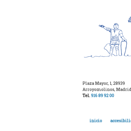
Plaza Mayor, 1
,
28939
Arroyomolinos
,
Madri
Tel.
916 89 92 00
inicio
accesibil