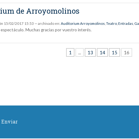
orium de Arroyomolinos
ón
15/02/2017 15:53
— archivado en:
Auditorium Arroyomolinos
,
Teatro
,
Entradas
,
Ga
l espectáculo. Muchas gracias por vuestro interés.
1
...
13
14
15
16
Enviar