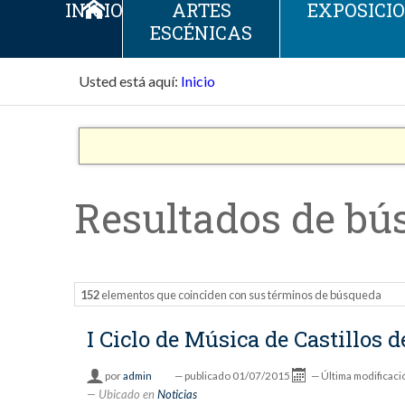
INICIO
ARTES
EXPOSICI
ESCÉNICAS
Usted está aquí:
Inicio
Resultados de bú
152
elementos que coinciden con sus términos de búsqueda
I Ciclo de Música de Castillos
por
admin
—
publicado
01/07/2015
—
Última modificaci
Ubicado en
Noticias