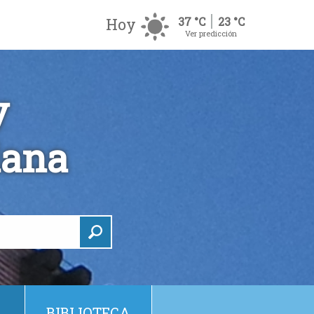
Hoy
37 °C
23 °C
Ver predicción
y
dana
BIBLIOTECA