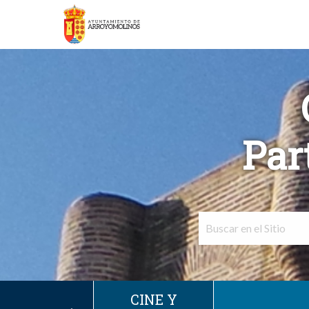
Par
CINE Y