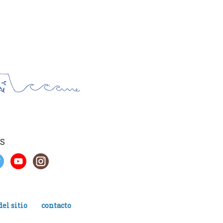
S
el sitio
contacto