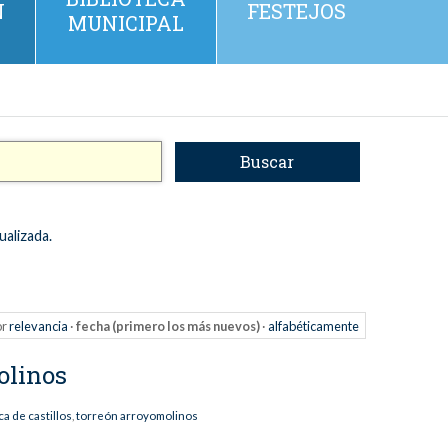
N
FESTEJOS
MUNICIPAL
ualizada.
or
relevancia
·
fecha (primero los más nuevos)
·
alfabéticamente
olinos
a de castillos
,
torreón arroyomolinos