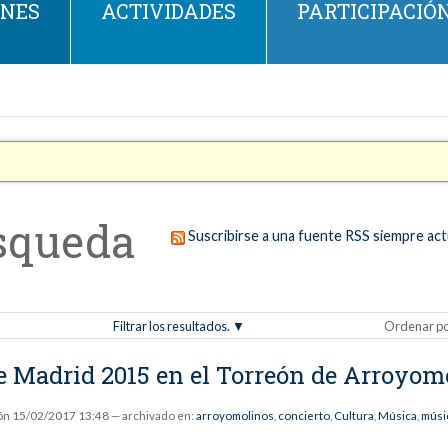
ONES
ACTIVIDADES
PARTICIPACIÓ
squeda
Suscribirse a una fuente RSS siempre act
Filtrar los resultados.
Ordenar p
 de Madrid 2015 en el Torreón de Arroyom
ón
15/02/2017 13:48
— archivado en:
arroyomolinos
,
concierto
,
Cultura
,
Música
,
músic