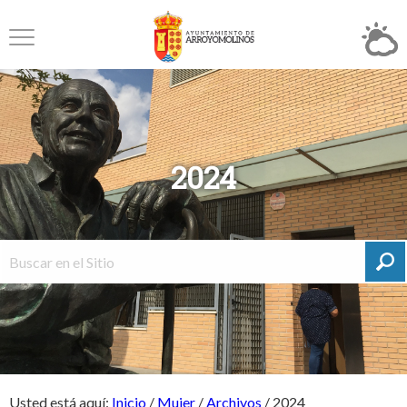
2024
Usted está aquí:
Inicio
/
Mujer
/
Archivos
/
2024