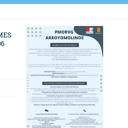
MES
06