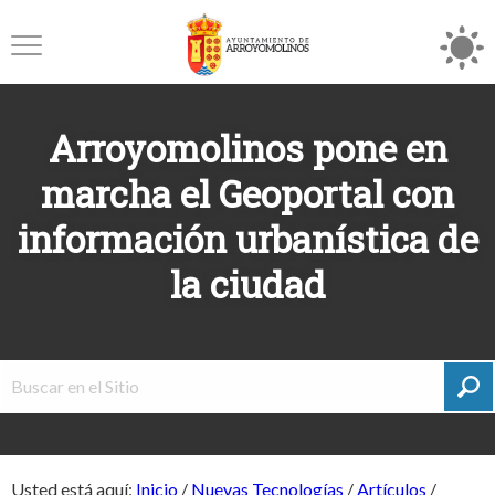
Arroyomolinos pone en
marcha el Geoportal con
información urbanística de
la ciudad
Usted está aquí:
Inicio
/
Nuevas Tecnologías
/
Artículos
/