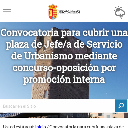
Convocatoria para cubrir una
plaza de Jefe/a de Servicio
de Urbanismo mediante
concurso-oposición por
promoción interna
Usted está aquí:
Inicio
/
Convocatoria para cubrir una plaza de