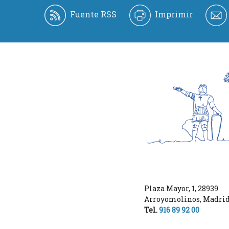
Fuente RSS
Imprimir
Plaza Mayor, 1
,
28939
Arroyomolinos
,
Madri
Tel.
916 89 92 00