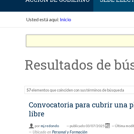
Usted está aquí:
Inicio
Resultados de bú
57
elementos que coinciden con sus términos de búsqueda
Convocatoria para cubrir una 
libre
por
mj.redondo
—
publicado
03/07/2025
—
Última modi
Ubicado en
Personal y Formación