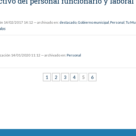
tivo del personal funcionario y labora
ón
14/02/2017 14:12
— archivado en:
destacado
,
Gobierno municipal
,
Personal
,
Tu Mu
ulos
icación
14/01/2020 11:12
— archivado en:
Personal
1
2
3
4
5
6