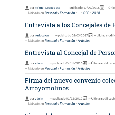
por
Miguel Cespedosa
—
publicado
17/01/2018
—
Últi
Ubicado en
Personal y Formación
/
…
/
OPE
/
2018
Entrevista a los Concejales de
por
redaccion
—
publicado
02/03/2017
—
Última modifi
Ubicado en
Personal y Formación
/
Artículos
Entrevista al Concejal de Pers
por
admin
—
publicado
27/07/2016
—
Última modificaci
Ubicado en
Personal y Formación
/
Artículos
Firma del nuevo convenio colec
Arroyomolinos
por
admin
—
publicado
01/12/2015
—
Última modificaci
Ubicado en
Personal y Formación
/
Artículos