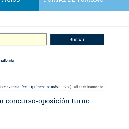
ualizada.
r
relevancia
·
fecha (primero los más nuevos)
·
alfabéticamente
or concurso-oposición turno