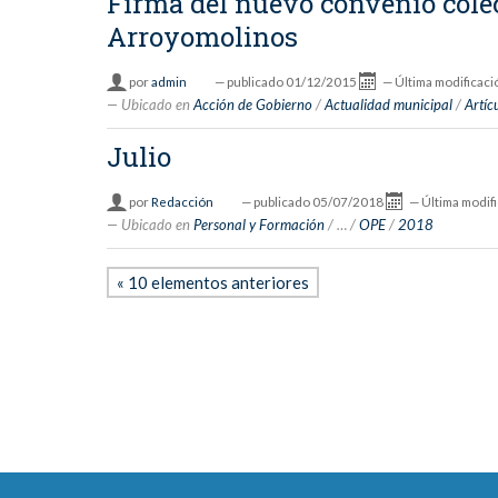
Firma del nuevo convenio colec
Arroyomolinos
por
admin
—
publicado
01/12/2015
—
Última modificaci
Ubicado en
Acción de Gobierno
/
Actualidad municipal
/
Artíc
Julio
por
Redacción
—
publicado
05/07/2018
—
Última modif
Ubicado en
Personal y Formación
/
…
/
OPE
/
2018
« 10 elementos anteriores