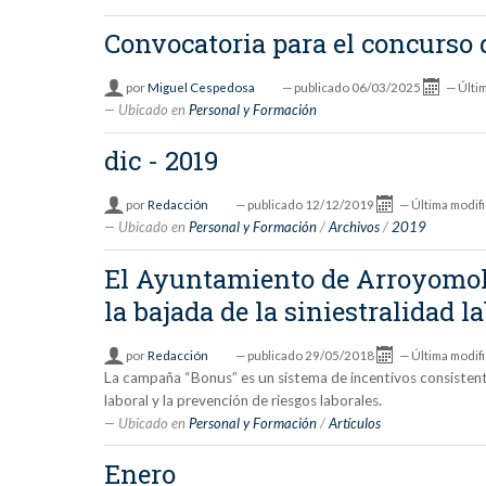
Convocatoria para el concurso 
por
Miguel Cespedosa
—
publicado
06/03/2025
—
Últi
Ubicado en
Personal y Formación
dic - 2019
por
Redacción
—
publicado
12/12/2019
—
Última modif
Ubicado en
Personal y Formación
/
Archivos
/
2019
El Ayuntamiento de Arroyomoli
la bajada de la siniestralidad l
por
Redacción
—
publicado
29/05/2018
—
Última modif
La campaña “Bonus” es un sistema de incentivos consistente 
laboral y la prevención de riesgos laborales.
Ubicado en
Personal y Formación
/
Artículos
Enero