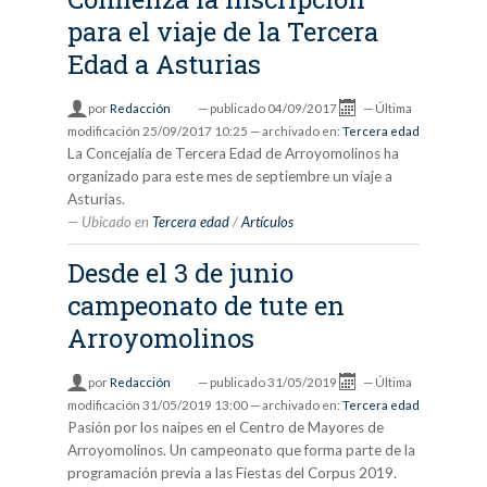
para el viaje de la Tercera
Edad a Asturias
por
Redacción
—
publicado
04/09/2017
—
Última
modificación
25/09/2017 10:25
— archivado en:
Tercera edad
La Concejalía de Tercera Edad de Arroyomolinos ha
organizado para este mes de septiembre un viaje a
Asturias.
Ubicado en
Tercera edad
/
Artículos
Desde el 3 de junio
campeonato de tute en
Arroyomolinos
por
Redacción
—
publicado
31/05/2019
—
Última
modificación
31/05/2019 13:00
— archivado en:
Tercera edad
Pasión por los naipes en el Centro de Mayores de
Arroyomolinos. Un campeonato que forma parte de la
programación previa a las Fiestas del Corpus 2019.