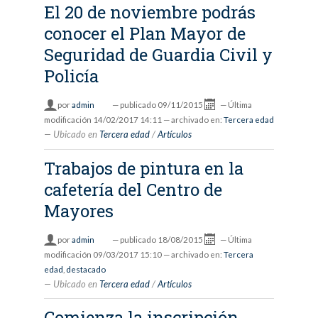
El 20 de noviembre podrás
conocer el Plan Mayor de
Seguridad de Guardia Civil y
Policía
por
admin
—
publicado
09/11/2015
—
Última
modificación
14/02/2017 14:11
— archivado en:
Tercera edad
Ubicado en
Tercera edad
/
Artículos
Trabajos de pintura en la
cafetería del Centro de
Mayores
por
admin
—
publicado
18/08/2015
—
Última
modificación
09/03/2017 15:10
— archivado en:
Tercera
edad
,
destacado
Ubicado en
Tercera edad
/
Artículos
Comienza la inscripción