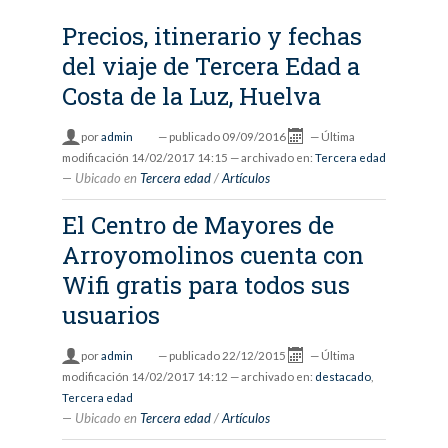
Precios, itinerario y fechas
del viaje de Tercera Edad a
Costa de la Luz, Huelva
por
admin
—
publicado
09/09/2016
—
Última
modificación
14/02/2017 14:15
— archivado en:
Tercera edad
Ubicado en
Tercera edad
/
Artículos
El Centro de Mayores de
Arroyomolinos cuenta con
Wifi gratis para todos sus
usuarios
por
admin
—
publicado
22/12/2015
—
Última
modificación
14/02/2017 14:12
— archivado en:
destacado
,
Tercera edad
Ubicado en
Tercera edad
/
Artículos