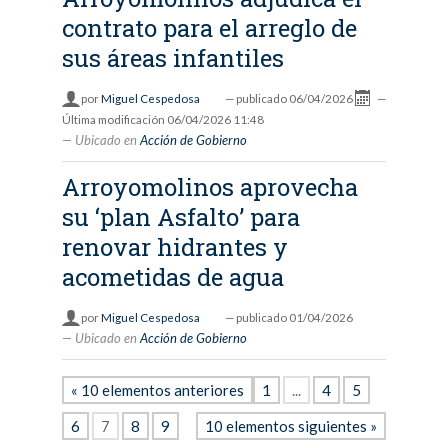
contrato para el arreglo de
sus áreas infantiles
por
Miguel Cespedosa
—
publicado
06/04/2026
—
Última modificación
06/04/2026 11:48
Ubicado en
Acción de Gobierno
Arroyomolinos aprovecha
su ‘plan Asfalto’ para
renovar hidrantes y
acometidas de agua
por
Miguel Cespedosa
—
publicado
01/04/2026
Ubicado en
Acción de Gobierno
« 10 elementos anteriores
1
...
4
5
6
7
8
9
10 elementos siguientes »