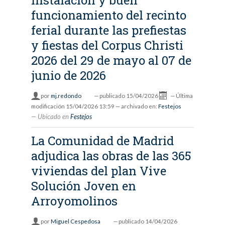
instalación y buen
funcionamiento del recinto
ferial durante las prefiestas
y fiestas del Corpus Christi
2026 del 29 de mayo al 07 de
junio de 2026
por
mj.redondo
—
publicado
15/04/2026
—
Última
modificación
15/04/2026 13:59
— archivado en:
Festejos
Ubicado en
Festejos
La Comunidad de Madrid
adjudica las obras de las 365
viviendas del plan Vive
Solución Joven en
Arroyomolinos
por
Miguel Cespedosa
—
publicado
14/04/2026