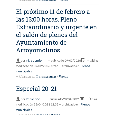
El próximo 11 de febrero a
las 13:00 horas, Pleno
Extraordinario y urgente en
el salón de plenos del
Ayuntamiento de
Arroyomolinos
por
mj.redondo
—
publicado
09/02/2026
—
Última
modificación
09/02/2026 18:45
— archivado en:
Plenos
municipales
Ubicado en
Transparencia
/
Plenos
Especial 20-21
por
Redacción
—
publicado
28/04/2021
—
Última
modificación
28/04/2021 12:33
— archivado en:
Plenos
municipales