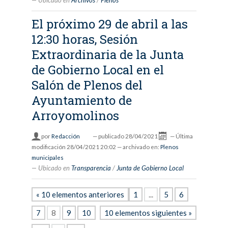
Ubicado en
Archivos
/
Plenos
El próximo 29 de abril a las
12:30 horas, Sesión
Extraordinaria de la Junta
de Gobierno Local en el
Salón de Plenos del
Ayuntamiento de
Arroyomolinos
por
Redacción
—
publicado
28/04/2021
—
Última
modificación
28/04/2021 20:02
— archivado en:
Plenos
municipales
Ubicado en
Transparencia
/
Junta de Gobierno Local
« 10 elementos anteriores
1
...
5
6
7
8
9
10
10 elementos siguientes »