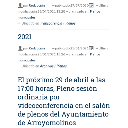
por
Redacción
—
publicado
27/07/2020
—
Última
modificación
28/04/2021 13:28
— archivado en:
Plenos
municipales
Ubicado en
Transparencia
/
Plenos
2021
por
Redacción
—
publicado
25/01/2021
—
Última
modificación
25/01/2021 15:26
— archivado en:
Plenos
municipales
Ubicado en
Archivos
/
Plenos
El próximo 29 de abril a las
17:00 horas, Pleno sesión
ordinaria por
videoconferencia en el salón
de plenos del Ayuntamiento
de Arroyomolinos