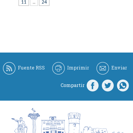
11
...
24
Fuente RSS
Imprimir
Enviar
Compartir