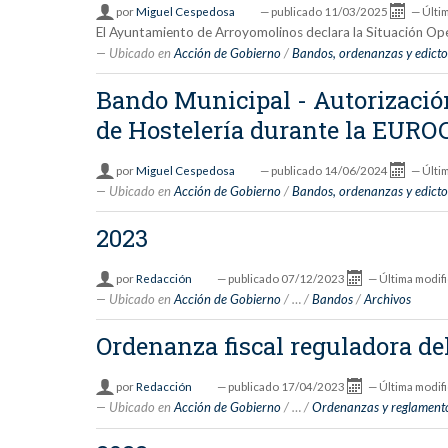
por
Miguel Cespedosa
—
publicado
11/03/2025
—
Últi
El Ayuntamiento de Arroyomolinos declara la Situación Op
Ubicado en
Acción de Gobierno
/
Bandos, ordenanzas y edicto
Bando Municipal - Autorización
de Hostelería durante la EUR
por
Miguel Cespedosa
—
publicado
14/06/2024
—
Últi
Ubicado en
Acción de Gobierno
/
Bandos, ordenanzas y edicto
2023
por
Redacción
—
publicado
07/12/2023
—
Última modif
Ubicado en
Acción de Gobierno
/
…
/
Bandos
/
Archivos
Ordenanza fiscal reguladora d
por
Redacción
—
publicado
17/04/2023
—
Última modif
Ubicado en
Acción de Gobierno
/
…
/
Ordenanzas y reglament