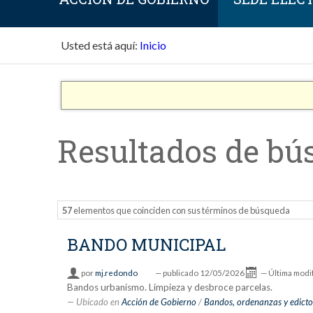
Usted está aquí:
Inicio
Resultados de bú
57
elementos que coinciden con sus términos de búsqueda
BANDO MUNICIPAL
por
mj.redondo
—
publicado
12/05/2026
—
Última modi
Bandos urbanismo. Limpieza y desbroce parcelas.
Ubicado en
Acción de Gobierno
/
Bandos, ordenanzas y edicto