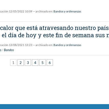
icación
12/05/2022 10:09
— archivado en:
Bandos y ordenanzas
calor que está atravesando nuestro país
 el día de hoy y este fin de semana sus
icación
13/08/2021 13:23
— archivado en:
Bandos y ordenanzas
s
/
Bandos
1
2
3
4
5
6