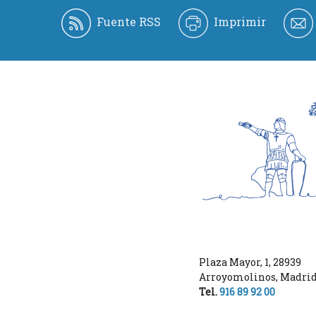
Fuente RSS
Imprimir
Plaza Mayor, 1
,
28939
Arroyomolinos
,
Madri
Tel.
916 89 92 00