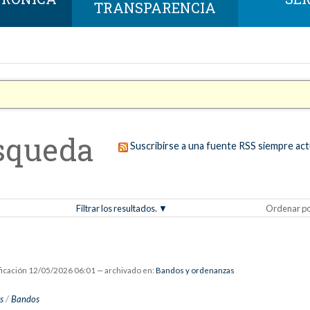
TRANSPARENCIA
squeda
Suscribirse a una fuente RSS siempre act
Filtrar los resultados.
Ordenar p
ficación
12/05/2026 06:01
— archivado en:
Bandos y ordenanzas
s
/
Bandos