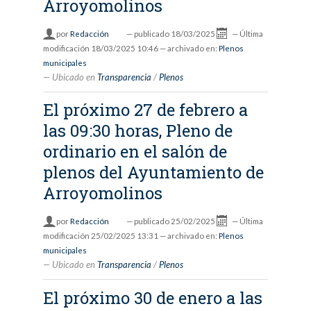
Arroyomolinos
por
Redacción
—
publicado
18/03/2025
—
Última
modificación
18/03/2025 10:46
— archivado en:
Plenos
municipales
Ubicado en
Transparencia
/
Plenos
El próximo 27 de febrero a
las 09:30 horas, Pleno de
ordinario en el salón de
plenos del Ayuntamiento de
Arroyomolinos
por
Redacción
—
publicado
25/02/2025
—
Última
modificación
25/02/2025 13:31
— archivado en:
Plenos
municipales
Ubicado en
Transparencia
/
Plenos
El próximo 30 de enero a las