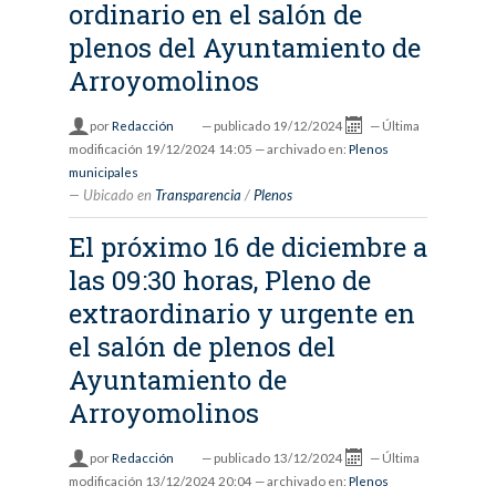
ordinario en el salón de
plenos del Ayuntamiento de
Arroyomolinos
por
Redacción
—
publicado
19/12/2024
—
Última
modificación
19/12/2024 14:05
— archivado en:
Plenos
municipales
Ubicado en
Transparencia
/
Plenos
El próximo 16 de diciembre a
las 09:30 horas, Pleno de
extraordinario y urgente en
el salón de plenos del
Ayuntamiento de
Arroyomolinos
por
Redacción
—
publicado
13/12/2024
—
Última
modificación
13/12/2024 20:04
— archivado en:
Plenos