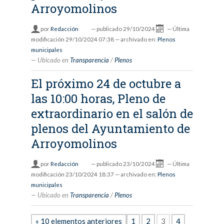
Arroyomolinos
por
Redacción
—
publicado
29/10/2024
—
Última
modificación
29/10/2024 07:38
— archivado en:
Plenos
municipales
Ubicado en
Transparencia
/
Plenos
El próximo 24 de octubre a
las 10:00 horas, Pleno de
extraordinario en el salón de
plenos del Ayuntamiento de
Arroyomolinos
por
Redacción
—
publicado
23/10/2024
—
Última
modificación
23/10/2024 18:37
— archivado en:
Plenos
municipales
Ubicado en
Transparencia
/
Plenos
« 10 elementos anteriores
1
2
3
4