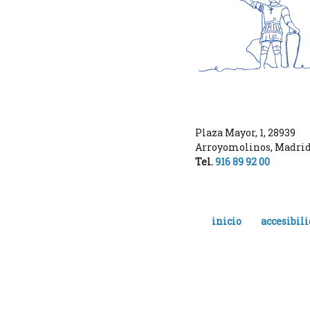
Plaza Mayor, 1
,
28939
Arroyomolinos
,
Madri
Tel.
916 89 92 00
inicio
accesibil