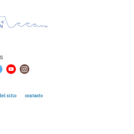
S
el sitio
contacto