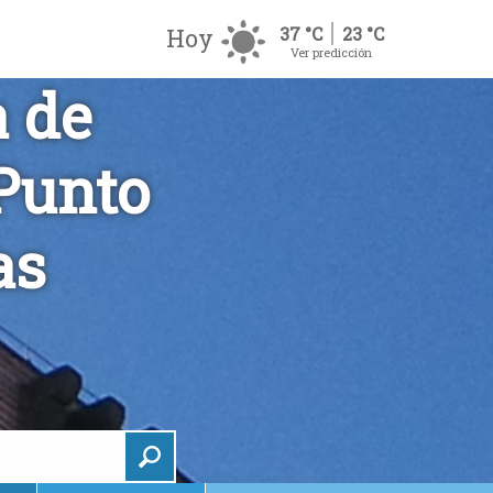
Hoy
37 °C
23 °C
Ver predicción
a de
 Punto
as