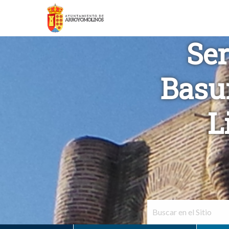
Ser
Basur
L