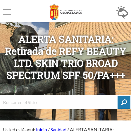
ALERTA SANITARIA:
Retirada de REFY BEAUTY
LTD. SKIN TRIO BROAD
SPECTRUM SPF 50/PA+++
Usted está aquí:
Inicio
/
Sanidad
/
ALERTA SANITARIA: