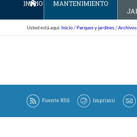
INICIO
MANTENIMIENTO
JA
Usted está aquí:
Inicio
/
Parques y jardines
/
Archivos
Fuente RSS
Imprimir