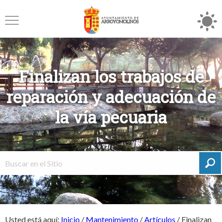
Finalizan los trabajos de
reparación y adecuación de
la vía pecuaria
Usted está aquí:
Inicio
/
Mantenimiento
/
Artículos
/
Finalizan