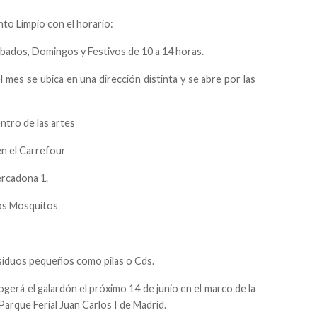
nto Limpio con el horario:
ábados, Domingos y Festivos de 10 a 14 horas.
mes se ubica en una dirección distinta y se abre por las
tro de las artes
n el Carrefour
ercadona 1.
os Mosquitos
esiduos pequeños como pilas o Cds.
gerá el galardón el próximo 14 de junio en el marco de la
arque Ferial Juan Carlos I de Madrid.