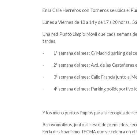
En la Calle Herreros con Torneros se ubica el Pu
Lunes a Viernes de 10 a 14 y de 17 a 20 horas. S
Una red Punto Limpio Móvil que cada semana del 
tardes.
- 1ª semana del mes: C/ Madrid parking del cen
- 2ª semana del mes: Avd. de las Castañeras e
- 3ª semana del mes: Calle Francia junto al M
- 4ª semana del mes: Parking polideportivo l
Y los micro puntos limpios para la recogida de r
Arroyomolinos, junto al resto de premiados, reco
Feria de Urbanismo TECMA que se celebra en el P