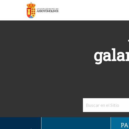
gala
PA