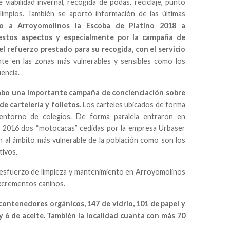
 viabilidad invernal, recogida de podas, reciclaje, punto
limpios. También se aportó información de las últimas
o a Arroyomolinos la Escoba de Platino 2018 a
stos aspectos y especialmente por la campaña de
l refuerzo prestado para su recogida, con el servicio
te en las zonas más vulnerables y sensibles como los
uencia.
cabo una importante campaña de concienciación sobre
de cartelería y folletos
. Los carteles ubicados de forma
 entorno de colegios. De forma paralela entraron en
e 2016 dos “motocacas” cedidas por la empresa Urbaser
n al ámbito más vulnerable de la población como son los
tivos.
esfuerzo de limpieza y mantenimiento en Arroyomolinos
excrementos caninos.
ntenedores orgánicos, 147 de vidrio, 101 de papel y
 y 6 de aceite. También la localidad cuanta con más 70