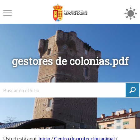
gestores de colonias.pdf
Usted está aquí:
Inicio
/
Centro de protección animal
/