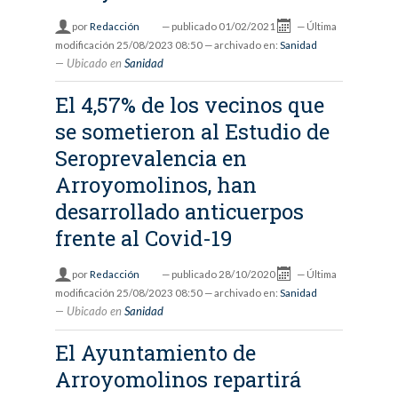
por
Redacción
—
publicado
01/02/2021
—
Última
modificación
25/08/2023 08:50
— archivado en:
Sanidad
Ubicado en
Sanidad
El 4,57% de los vecinos que
se sometieron al Estudio de
Seroprevalencia en
Arroyomolinos, han
desarrollado anticuerpos
frente al Covid-19
por
Redacción
—
publicado
28/10/2020
—
Última
modificación
25/08/2023 08:50
— archivado en:
Sanidad
Ubicado en
Sanidad
El Ayuntamiento de
Arroyomolinos repartirá