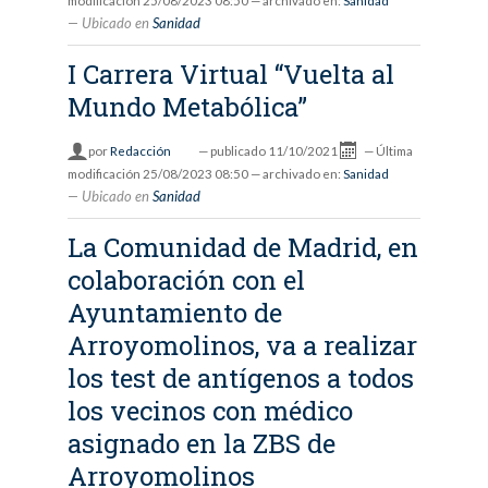
modificación
25/08/2023 08:50
— archivado en:
Sanidad
Ubicado en
Sanidad
I Carrera Virtual “Vuelta al
Mundo Metabólica”
por
Redacción
—
publicado
11/10/2021
—
Última
modificación
25/08/2023 08:50
— archivado en:
Sanidad
Ubicado en
Sanidad
La Comunidad de Madrid, en
colaboración con el
Ayuntamiento de
Arroyomolinos, va a realizar
los test de antígenos a todos
los vecinos con médico
asignado en la ZBS de
Arroyomolinos