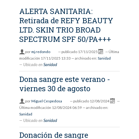
ALERTA SANITARIA:
Retirada de REFY BEAUTY
LTD. SKIN TRIO BROAD
SPECTRUM SPF 50/PA+++
por
mj.redondo
—
publicado
17/11/2025
—
Última
modificación
17/11/2025 13:33
— archivado en:
Sanidad
Ubicado en
Sanidad
Dona sangre este verano -
viernes 30 de agosto
por
Miguel Cespedosa
—
publicado
12/08/2024
—
Última modificación
12/08/2024 06:59
— archivado en:
Sanidad
Ubicado en
Sanidad
Donación de sangre