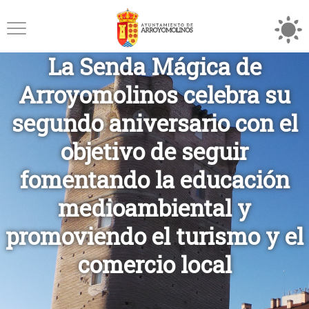
La Senda Mágica de
Arroyomolinos celebra su
segundo aniversario con el
objetivo de seguir
fomentando la educación
medioambiental y
promoviendo el turismo y el
comercio local