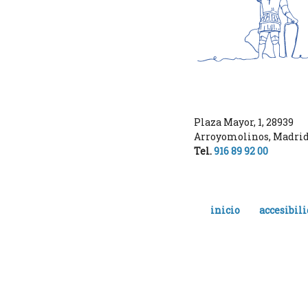
Plaza Mayor, 1
,
28939
Arroyomolinos
,
Madri
Tel.
916 89 92 00
inicio
accesibil