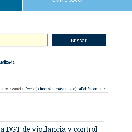
ualizada.
or
relevancia
·
fecha (primero los más nuevos)
·
alfabéticamente
a DGT de vigilancia y control