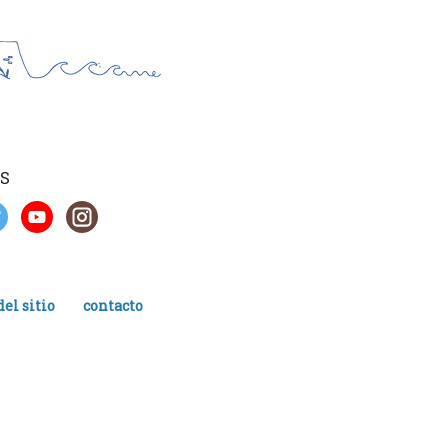
S
el sitio
contacto