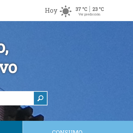
Hoy
37 °C
23 °C
Ver predicción
,
ivo
CONSUMO