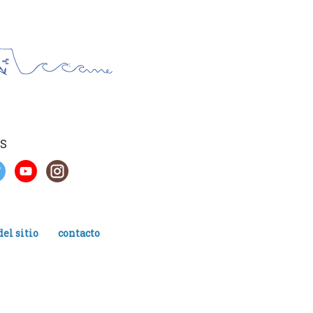
S
el sitio
contacto