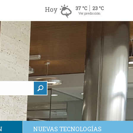
Hoy
37 °C
23 °C
Ver predicción
N
NUEVAS TECNOLOGÍAS