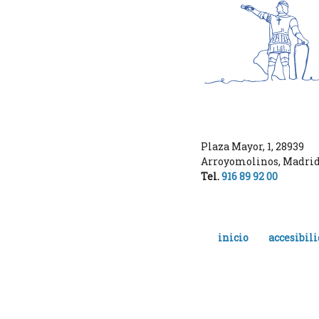
Plaza Mayor, 1
,
28939
Arroyomolinos
,
Madri
Tel.
916 89 92 00
inicio
accesibil