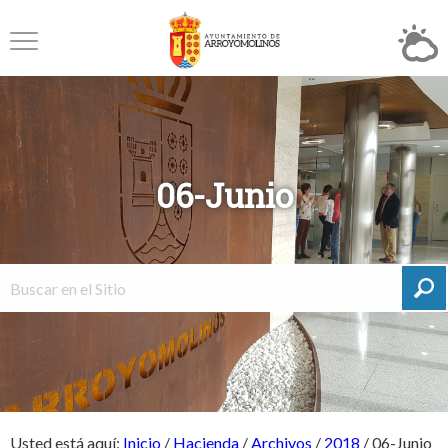
06-Junio
Usted está aquí:
Inicio
/
Hacienda
/
Archivos
/
2018
/
06-Junio