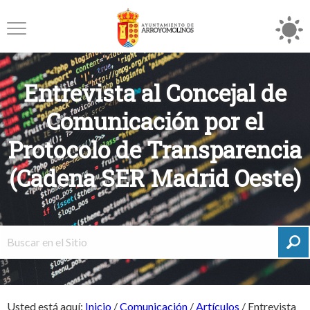
Entrevista al Concejal de
Comunicación por el
Protocolo de Transparencia
(Cadena SER Madrid Oeste)
Usted está aquí:
Inicio
/
Comunicación
/
Artículos
/
Entrevista