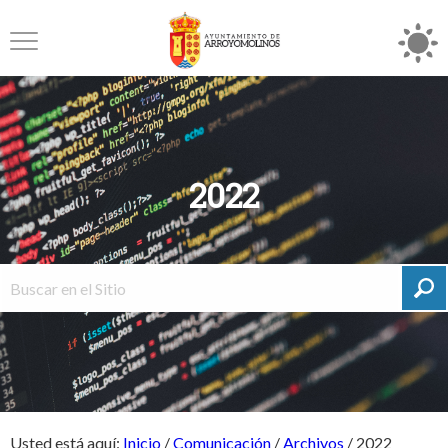
2022
Usted está aquí:
Inicio
/
Comunicación
/
Archivos
/
2022