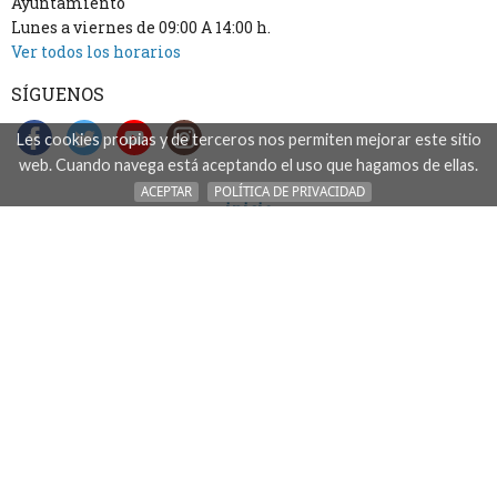
Ayuntamiento
Lunes a viernes de 09:00 A 14:00 h.
Ver todos los horarios
SÍGUENOS
Les cookies propias y de terceros nos permiten mejorar este sitio
web. Cuando navega está aceptando el uso que hagamos de ellas.
ACEPTAR
POLÍTICA DE PRIVACIDAD
inicio
accesibilidad
aviso legal: acceso, uso y tratamiento de datos
mapa del sitio
contacto