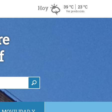
Hoy
39 °C
23 °C
Ver predicción
re
f
MOVILIDAD Y