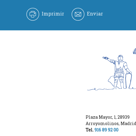
Imprimir
Enviar
Plaza Mayor, 1
,
28939
Arroyomolinos
,
Madri
Tel.
916 89 92 00