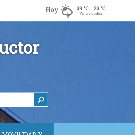
Hoy
39 °C
23 °C
Ver predicción
uctor
MOVILIDAD Y