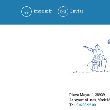
Imprimir
Enviar
Plaza Mayor, 1
,
28939
Arroyomolinos
,
Madri
Tel.
916 89 92 00