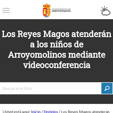
Los Reyes Magos atenderán
a los niños de
Arroyomolinos mediante
videoconferencia
Usted está aquí:
Inicio
/
Festejos
/
Los Reyes Magos atenderán