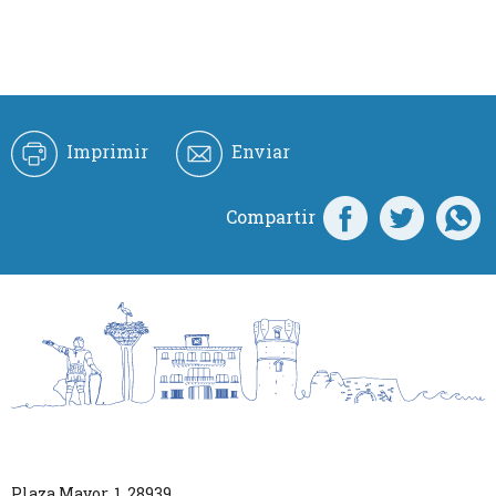
Imprimir
Enviar
Compartir
Plaza Mayor, 1
,
28939