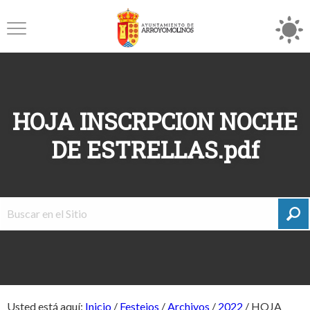
HOJA INSCRPCION NOCHE
DE ESTRELLAS.pdf
Usted está aquí:
Inicio
/
Festejos
/
Archivos
/
2022
/
HOJA