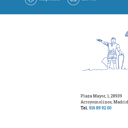
Plaza Mayor, 1
,
28939
Arroyomolinos
,
Madri
Tel.
916 89 92 00