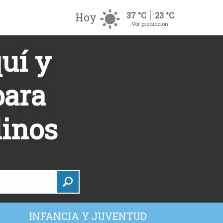
Hoy
37 °C
23 °C
Ver predicción
uí y
para
linos
INFANCIA Y JUVENTUD