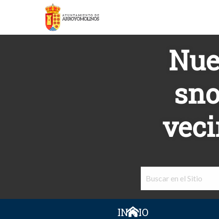
Nue
sno
veci
INICIO