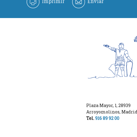
Imprimir
Enviar
Plaza Mayor, 1
,
28939
Arroyomolinos
,
Madri
Tel.
916 89 92 00