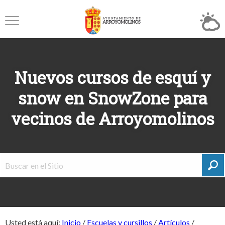
Nuevos cursos de esquí y
snow en SnowZone para
vecinos de Arroyomolinos
Usted está aquí:
Inicio
/
Escuelas y cursillos
/
Artículos
/