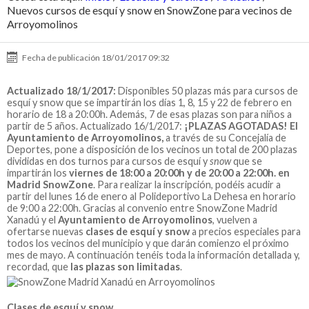
Nuevos cursos de esquí y snow en SnowZone para vecinos de
Arroyomolinos
Fecha de publicación
18/01/2017 09:32
Actualizado 18/1/2017:
Disponibles 50 plazas más para cursos de
esquí y snow que se impartirán los días 1, 8, 15 y 22 de febrero en
horario de 18 a 20:00h. Además, 7 de esas plazas son para niños a
partir de 5 años.
Actualizado 16/1/2017:
¡PLAZAS AGOTADAS!
El
Ayuntamiento de Arroyomolinos,
a través de su Concejalía de
Deportes, pone a disposición de los vecinos un total de 200 plazas
divididas en dos turnos para cursos de esquí y
snow
que se
impartirán los
viernes de 18:00 a 20:00h y de 20:00 a 22:00h. en
Madrid SnowZone
. Para realizar la inscripción, podéis acudir a
partir del lunes 16 de enero al Polideportivo La Dehesa en horario
de 9:00 a 22:00h. Gracias al convenio entre SnowZone Madrid
Xanadú y el
Ayuntamiento de Arroyomolinos
, vuelven a
ofertarse nuevas
clases de esquí y snow
a precios especiales para
todos los vecinos del municipio y que darán comienzo el próximo
mes de mayo. A continuación tenéis toda la información detallada y,
recordad, que
las plazas son limitadas
.
Clases de esquí y snow