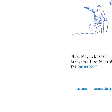
Plaza Mayor, 1
,
28939
Arroyomolinos
,
Madri
Tel.
916 89 92 00
inicio
accesibil