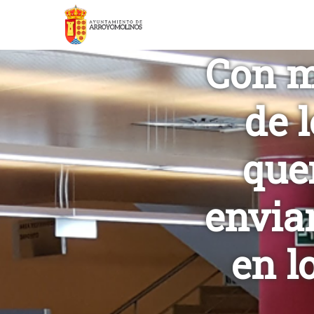
Con m
de 
que
envia
en l