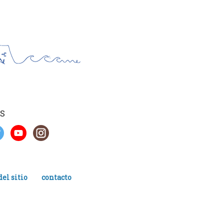
S
el sitio
contacto