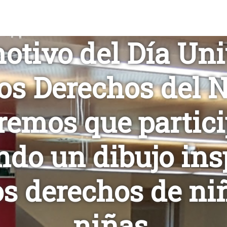
otivo del Día Uni
los Derechos del N
remos que partici
ndo un dibujo ins
os derechos de ni
niñas.