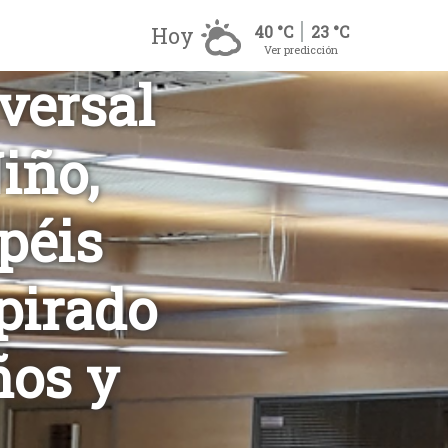
Hoy
40 °C
23 °C
Ver predicción
versal
iño,
péis
pirado
ños y