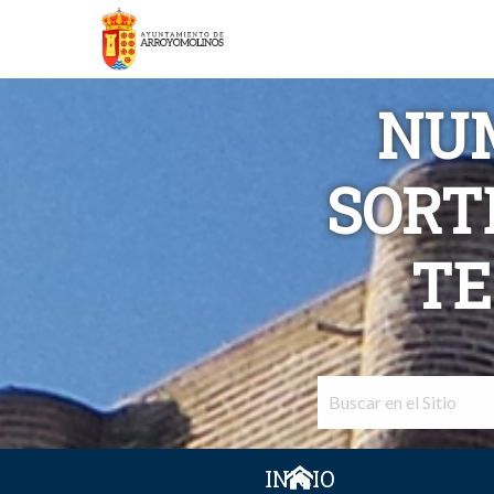
NU
SORT
TE
INICIO