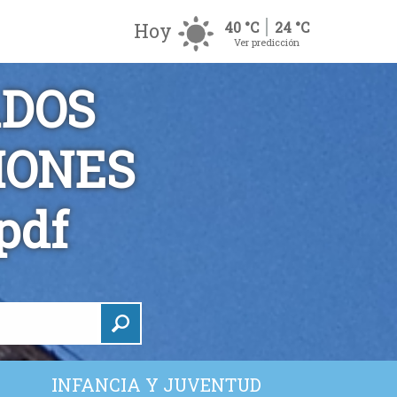
Hoy
40 °C
24 °C
Ver predicción
DOS
IONES
pdf
INFANCIA Y JUVENTUD