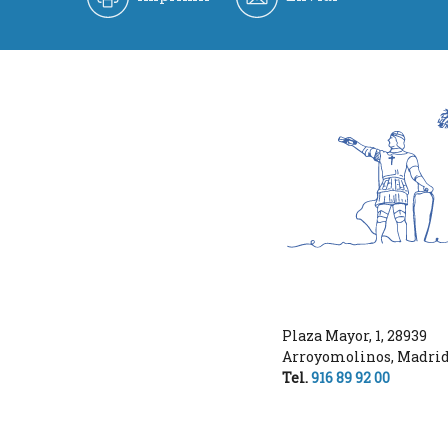
Plaza Mayor, 1
,
28939
Arroyomolinos
,
Madri
Tel.
916 89 92 00