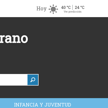
Hoy
40 °C
24 °C
Ver predicción
erano
INFANCIA Y JUVENTUD