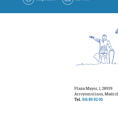
Plaza Mayor, 1
,
28939
Arroyomolinos
,
Madri
Tel.
916 89 92 00