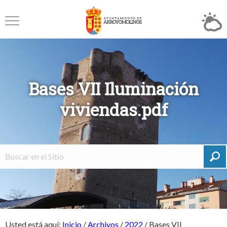
Bases VII Iluminación
viviendas.pdf
Usted está aquí:
Inicio
/
Archivos
/
2022
/
Bases VII