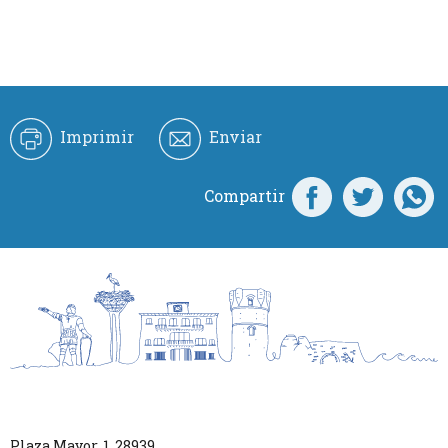
Imprimir
Enviar
Compartir
Plaza Mayor, 1
,
28939