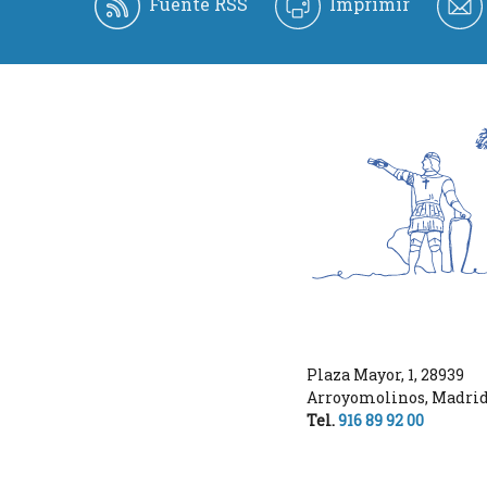
Fuente RSS
Imprimir
Plaza Mayor, 1
,
28939
Arroyomolinos
,
Madri
Tel.
916 89 92 00