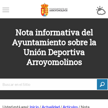
Nota informativa del
Ayuntamiento sobre la
Unión Deportiva
Arroyomolinos
Usted está aquí:
Inicio
/
Actualidad
/
Artículos
/
Nota