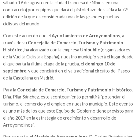
sábado 19 de agosto en la ciudad francesa de Nîmes, en una
contrarreloj por equipos que dará el pistoletazo de salida a la 72ª
edición de la que es considerada una de las grandes pruebas
ciclistas del mundo
Con este acuerdo que el
Ayuntamiento de Arroyomolinos,
a
través de su
Concejalía de Comercio, Turismo y Patrimonio
Histórico,
ha alcanzado con la empresa
Unipublic
(organizadores
de la Vuelta Ciclista a España), nuestro municipio será el lugar desde
el que parta la última etapa de la prueba, el
domingo 10 de
septiembre,
y que concluirá en el ya tradicional circuito del Paseo
de la Castellana en Madrid.
Para la
Concejala de Comercio, Turismo y Patrimonio Histórico
,
Dña. Pilar Sánchez, este acontecimiento permitirá "potenciar el
turismo, el comercio y el empleo en nuestro municipio. Este evento
es uno más de los que este Equipo de Gobierno tiene previsto para
el año 2017 en la estrategia de crecimiento y desarrollo de
Arroyomolinos".
Por su parte, el
Alcalde de Arroyomolinos
, D. Carlos Ruipérez, ha