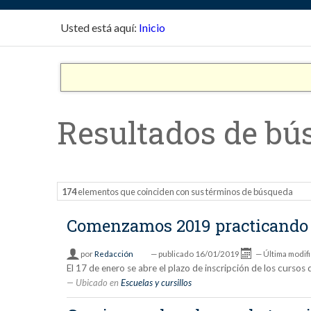
Usted está aquí:
Inicio
Resultados de bú
174
elementos que coinciden con sus términos de búsqueda
Comenzamos 2019 practicando
por
Redacción
—
publicado
16/01/2019
—
Última modif
El 17 de enero se abre el plazo de inscripción de los curs
Ubicado en
Escuelas y cursillos