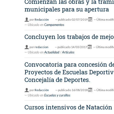
Comienzan las obras y la trami
municipales para su apertura
por
Redacción
—
publicado
02/07/2019
—
Última modif
Ubicado en
Campamentos
Concluyen los trabajos de mejo
por
redaccion
—
publicado
14/03/2017
—
Última modifi
Ubicado en
Actualidad
/
Artículos
Convocatoria para concesión de
Proyectos de Escuelas Deportiva
Concejalía de Deportes.
por
Redacción
—
publicado
16/08/2018
—
Última modif
Ubicado en
Escuelas y cursillos
Cursos intensivos de Natación 