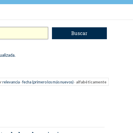
ualizada.
r
relevancia
·
fecha (primero los más nuevos)
·
alfabéticamente