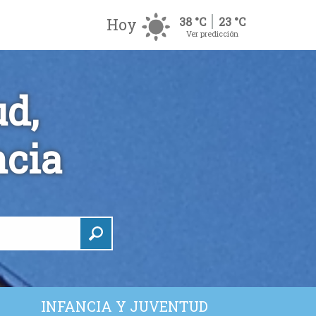
Hoy
38 °C
23 °C
Ver predicción
d,
ncia
INFANCIA Y JUVENTUD