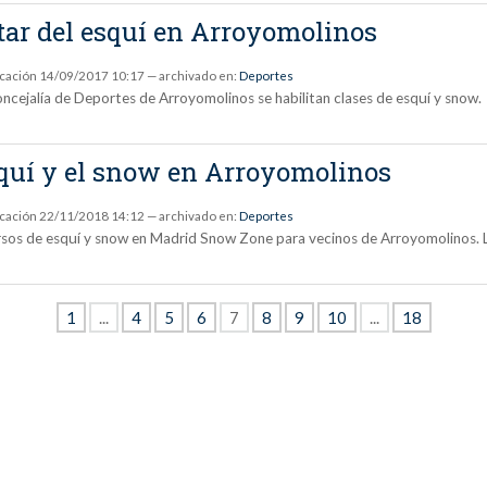
tar del esquí en Arroyomolinos
icación
14/09/2017 10:17
— archivado en:
Deportes
cejalía de Deportes de Arroyomolinos se habilitan clases de esquí y snow.
squí y el snow en Arroyomolinos
icación
22/11/2018 14:12
— archivado en:
Deportes
ursos de esquí y snow en Madrid Snow Zone para vecinos de Arroyomolinos. La
1
...
4
5
6
7
8
9
10
...
18